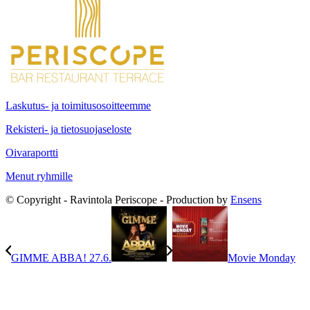
Laskutus- ja toimitusosoitteemme
Rekisteri- ja tietosuojaseloste
Oivaraportti
Menut ryhmille
© Copyright - Ravintola Periscope - Production by
Ensens
GIMME ABBA! 27.6.
Movie Monday