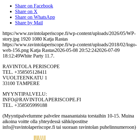
Share on Facebook
Share on X
Share on WhatsApp
Share by Mail
https://www.ravintolaperiscope.fi/wp-content/uploads/2026/05/WP-
story.jpg
1920
1080
Katja Rastas
https://www.ravintolaperiscope.fi/wp-content/uploads/2018/02/logo-
web-156.png
Katja Rastas
2026-05-08 20:52:24
2026-07-09
18:12:49
White Party 11.7.
RAVINTOLA PERISCOPE
TEL. +358505128411
VUOLTEENKATU 1
33100 TAMPERE
MYYNTIPALVELU:
INFO@RAVINTOLAPERISCOPE.FI
TEL. +358505999188
(Myyntipalvelumme palvelee maanantaista torstaihin 10-15. Muina
aikoina voitte olla yhteydessä sähköpostitse
info@ravintolaperiscope.fi tai suoraan ravintolan puhelinnumeroon)