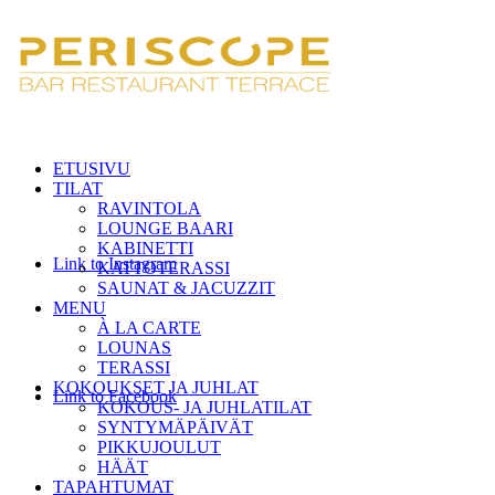
ETUSIVU
TILAT
RAVINTOLA
LOUNGE BAARI
KABINETTI
Link to Instagram
KATTOTERASSI
SAUNAT & JACUZZIT
MENU
À LA CARTE
LOUNAS
TERASSI
KOKOUKSET JA JUHLAT
Link to Facebook
KOKOUS- JA JUHLATILAT
SYNTYMÄPÄIVÄT
PIKKUJOULUT
HÄÄT
TAPAHTUMAT