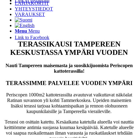
Link to Instagram
LAHJAKORTIT
YHTEYSTIEDOT
VARAUKSET
Menu
Menu
Link to Facebook
TERASSIKAUSI TAMPEREEN
KESKUSTASSA YMPÄRI VUODEN
Nauti Tampereen maisemasta ja suosikkijuomista Periscopen
kattoterassilla!
TERASSIMME PALVELEE VUODEN YMPÄRI
Periscopen 1000m2 kattoterassilta avautuvat vaikuttavat näköalat
Ratinan suvannon yli kohti Tammerkoskea. Upeiden maisemien
lisäksi terassi tarjoaa kohtaamispaikan ja rennon olohuoneen
kaupunkilaisille ja Tampereella vieraileville.
Terassi on osittain katettu. Kesäaikana katetulla alueella voi nauttia
keittiömme antimia suojassa kuumaa kesäpäivää. Katetulle alueelle
voi saapua ruokailemaan ilman varausta ja ruokatilaukset tehdään