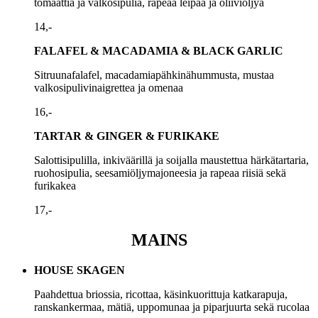
tomaattia ja valkosipulia, rapeaa leipää ja oliiviöljyä
14,-
FALAFEL & MACADAMIA & BLACK GARLIC
Sitruunafalafel, macadamiapähkinähummusta, mustaa
valkosipulivinaigrettea ja omenaa
16,-
TARTAR & GINGER & FURIKAKE
Salottisipulilla, inkiväärillä ja soijalla maustettua härkätartaria,
ruohosipulia, seesamiöljymajoneesia ja rapeaa riisiä sekä
furikakea
17,-
MAINS
HOUSE SKAGEN
Paahdettua briossia, ricottaa, käsinkuorittuja katkarapuja,
ranskankermaa, mätiä, uppomunaa ja piparjuurta sekä rucolaa