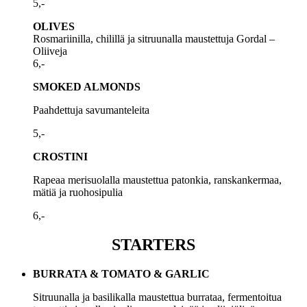
5,-
OLIVES
Rosmariinilla, chilillä ja sitruunalla maustettuja Gordal –
Oliiveja
6,-
SMOKED ALMONDS
Paahdettuja savumanteleita
5,-
CROSTINI
Rapeaa merisuolalla maustettua patonkia, ranskankermaa,
mätiä ja ruohosipulia
6,-
STARTERS
BURRATA & TOMATO & GARLIC
Sitruunalla ja basilikalla maustettua burrataa, fermentoitua