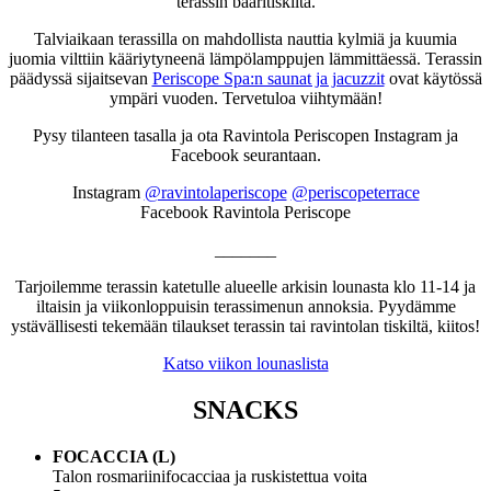
terassin baaritiskiltä.
Talviaikaan terassilla on mahdollista nauttia kylmiä ja kuumia
juomia vilttiin kääriytyneenä lämpölamppujen lämmittäessä. Terassin
päädyssä sijaitsevan
Periscope Spa:n saunat ja jacuzzit
ovat käytössä
ympäri vuoden. Tervetuloa viihtymään!
Pysy tilanteen tasalla ja ota Ravintola Periscopen Instagram ja
Facebook seurantaan.
Instagram
@ravintolaperiscope
@periscopeterrace
Facebook Ravintola Periscope
_______
Tarjoilemme terassin katetulle alueelle arkisin lounasta klo 11-14 ja
iltaisin ja viikonloppuisin terassimenun annoksia. Pyydämme
ystävällisesti tekemään tilaukset terassin tai ravintolan tiskiltä, kiitos!
Katso viikon lounaslista
SNACKS
FOCACCIA (L)
Talon rosmariinifocacciaa ja ruskistettua voita