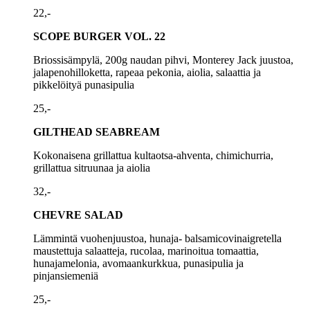
22,-
SCOPE BURGER VOL. 22
Briossisämpylä, 200g naudan pihvi, Monterey Jack juustoa,
jalapenohilloketta, rapeaa pekonia, aiolia, salaattia ja
pikkelöityä punasipulia
25,-
GILTHEAD SEABREAM
Kokonaisena grillattua kultaotsa-ahventa, chimichurria,
grillattua sitruunaa ja aiolia
32,-
CHEVRE SALAD
Lämmintä vuohenjuustoa, hunaja- balsamicovinaigretella
maustettuja salaatteja, rucolaa, marinoitua tomaattia,
hunajamelonia, avomaankurkkua, punasipulia ja
pinjansiemeniä
25,-