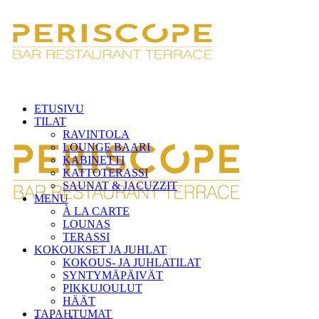
ETUSIVU
TILAT
RAVINTOLA
LOUNGE BAARI
KABINETTI
KATTOTERASSI
SAUNAT & JACUZZIT
MENU
À LA CARTE
LOUNAS
TERASSI
KOKOUKSET JA JUHLAT
KOKOUS- JA JUHLATILAT
SYNTYMÄPÄIVÄT
PIKKUJOULUT
HÄÄT
TAPAHTUMAT