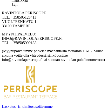
mansikkaa
14,-
RAVINTOLA PERISCOPE
TEL. +358505128411
VUOLTEENKATU 1
33100 TAMPERE
MYYNTIPALVELU:
INFO@RAVINTOLAPERISCOPE.FI
TEL. +358505999188
(Myyntipalvelumme palvelee maanantaista torstaihin 10-15. Muina
aikoina voitte olla yhteydessä sähköpostitse
info@ravintolaperiscope.fi tai suoraan ravintolan puhelinnumeroon)
Laskutus- ja toimitusosoitteemme