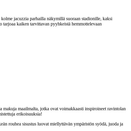
 kolme jacuzzia parhailla näkymillä suoraan stadionille, kaksi
lo tarjoaa kaiken tarvittavan pyyhkeistä hemmottelevaan
 ja makuja maailmalta, jotka ovat voimakkaasti inspiroineet ravintolan
istettuja erikoisuuksia!
keän rouhea sisustus luovat miellyttävän ympäristön syödä, juoda ja