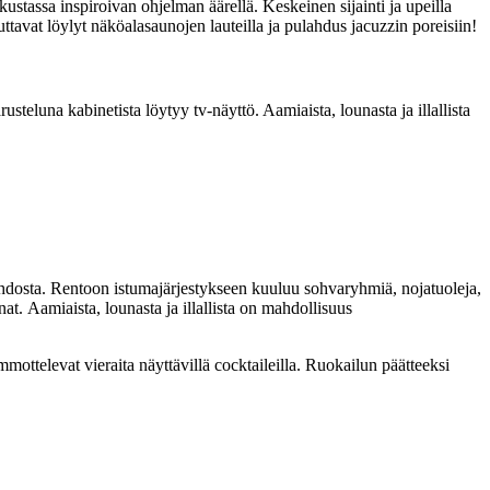
ustassa inspiroivan ohjelman äärellä. Keskeinen sijainti ja upeilla
tavat löylyt näköalasaunojen lauteilla ja pulahdus jacuzzin poreisiin!
steluna kabinetista löytyy tv-näyttö. Aamiaista, lounasta ja illallista
oehdosta. Rentoon istumajärjestykseen kuuluu sohvaryhmiä, nojatuoleja,
inat.
Aamiaista, lounasta ja illallista on mahdollisuus
ttelevat vieraita näyttävillä cocktaileilla. Ruokailun päätteeksi