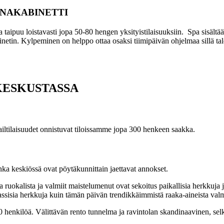
UNAKABINETTI
 taipuu loistavasti jopa 50-80 hengen yksityistilaisuuksiin. Spa sisältää
netin. Kylpeminen on helppo ottaa osaksi tiimipäivän ohjelmaa sillä ta
KESKUSTASSA
iltilaisuudet onnistuvat tiloissamme jopa 300 henkeen saakka.
nka keskiössä ovat pöytäkunnittain jaettavat annokset.
a ruokalista ja valmiit maistelumenut ovat sekoitus paikallisia herkkuja
klassisia herkkuja kuin tämän päivän trendikkäimmistä raaka-aineista valm
00 henkilöä. Välittävän rento tunnelma ja ravintolan skandinaavinen, sel