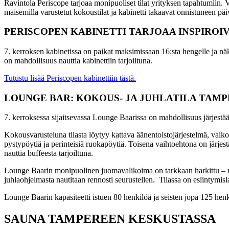
Ravintola Periscope tarjoaa monipuoliset tilat yrityksen tapahtumiin. V
maisemilla varustetut kokoustilat ja kabinetti takaavat onnistuneen pä
PERISCOPEN KABINETTI
TARJOAA INSPIROI
7. kerroksen kabinetissa on paikat maksimissaan 16:sta hengelle ja nä
on mahdollisuus nauttia kabinettiin tarjoiltuna.
Tutustu lisää Periscopen kabinettiin tästä.
LOUNGE BAR: KOKOUS- JA JUHLATILA TAM
7. kerroksessa sijaitsevassa Lounge Baarissa on mahdollisuus järjestä
Kokousvarusteluna tilasta löytyy kattava äänentoistojärjestelmä, valk
pystypöytiä ja perinteisiä ruokapöytiä. Toisena vaihtoehtona on järjestä
nauttia
buffeesta
tarjoiltuna.
Lounge Baarin monipuolinen juomavalikoima on tarkkaan harkittu – muun
juhlaohjelmasta nautitaan rennosti seurustellen.
Tilassa on esiintymisla
Lounge Baarin kapasiteetti istuen 80 henkilöä ja seisten jopa 125 hen
SAUNA TAMPEREEN KESKUSTASSA