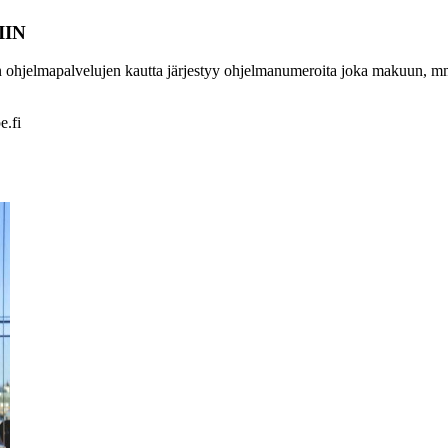
IIN
hjelmapalvelujen kautta järjestyy ohjelmanumeroita joka makuun, mm. näy
e.fi