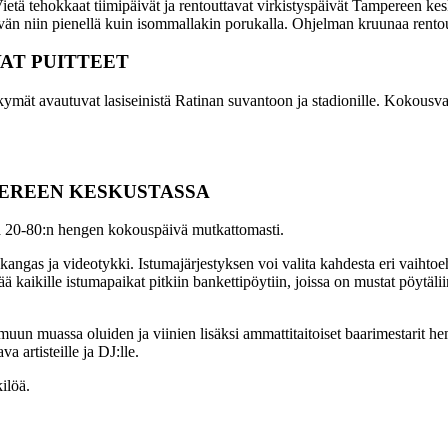
ietä tehokkaat tiimipäivät ja rentouttavat virkistyspäivät Tampereen kesk
ivän niin pienellä kuin isommallakin porukalla. Ohjelman kruunaa rentout
VAT PUITTEET
kymät avautuvat lasiseinistä Ratinan suvantoon ja stadionille.
Kokousvaru
PEREEN KESKUSTASSA
ä 20-
80:n
hengen
kokouspäivä
mutkattomasti.
okangas ja videotykki. Istumajärjestyksen voi valita kahdesta eri vaiht
ä kaikille istumapaikat pitkiin bankettipöytiin, joissa on mustat pöytäli
 muassa oluiden ja viinien lisäksi ammattitaitoiset baarimestarit hemmo
va artisteille ja DJ:lle.
kilöä.