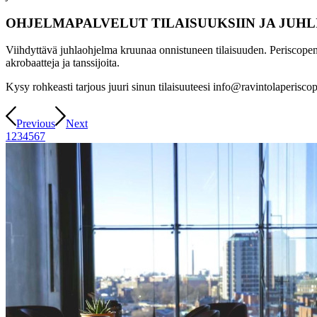
OHJELMAPALVELUT TILAISUUKSIIN JA JUHL
Viihdyttävä juhlaohjelma kruunaa onnistuneen tilaisuuden. Periscopen o
akrobaatteja ja tanssijoita.
Kysy rohkeasti tarjous juuri sinun tilaisuuteesi info@ravintolaperiscop
Previous
Next
1
2
3
4
5
6
7