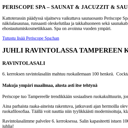
PERISCOPE SPA – SAUNAT & JACUZZIT & SA
Kattoterassin päädyssä sijaitseva vaikuttava saunaosasto Periscope Spa
näköalasaunaa, runsaasti oleskelutilaa ja takkahuoneen sekä saunakabi
ehostautumiskosmetiikkaan. Spa on avoinna vuoden ympäri.
Tutustu lisää Periscope Spa:han
JUHLI RAVINTOLASSA TAMPEREEN 
RAVINTOLASALI
6. kerroksen ravintolasaliin mahtuu ruokailemaan 100 henkeä
.
Cockta
Makuja ympäri maailmaa, alusta asti itse tehtynä
Periscope tuo Tampereelle trendikkään sosiaalisen ruokakulttuurin, jo
Aina parhaista raaka-aineista rakentuva, jatkuvasti ajan hermoilla olev
ruokafilosofiaa. Täällä voit nauttia niin tyylikkäästi modernisoituja, 
Ravintolasalimme palvelee 6. kerroksessa. Salin kapasiteetti istuen 1
juhlia!