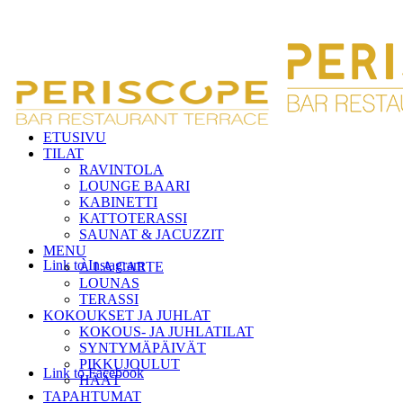
ETUSIVU
TILAT
RAVINTOLA
LOUNGE BAARI
KABINETTI
KATTOTERASSI
SAUNAT & JACUZZIT
MENU
Link to Instagram
À LA CARTE
LOUNAS
TERASSI
KOKOUKSET JA JUHLAT
KOKOUS- JA JUHLATILAT
SYNTYMÄPÄIVÄT
PIKKUJOULUT
Link to Facebook
HÄÄT
TAPAHTUMAT